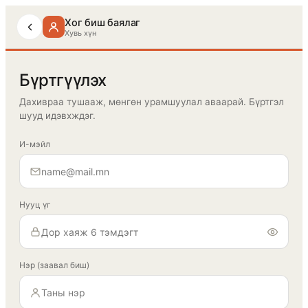
Хог биш баялаг
Хувь хүн
Бүртгүүлэх
Дахивраа тушааж, мөнгөн урамшуулал аваарай. Бүртгэл
шууд идэвхждэг.
И-мэйл
Нууц үг
Нэр (заавал биш)