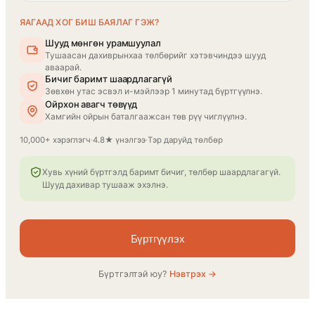
ЯАГААД ХОГ БИШ БАЯЛАГ ГЭЖ?
Шууд мөнгөн урамшуулал
Тушаасан дахиврынхаа төлбөрийг хэтэвчиндээ шууд
аваарай.
Бичиг баримт шаардлагагүй
Зөвхөн утас эсвэл и-мэйлээр 1 минутад бүртгүүлнэ.
Ойрхон авагч төвүүд
Хамгийн ойрын баталгаажсан төв рүү чиглүүлнэ.
10,000+ хэрэглэгч
·
4.8★ үнэлгээ
·
Тэр даруйд төлбөр
Хувь хүний бүртгэлд баримт бичиг, төлбөр шаардлагагүй.
Шууд дахивар тушааж эхэлнэ.
Бүртгүүлэх
Бүртгэлтэй юу?
Нэвтрэх →