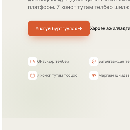
платформ. 7 хоног тутам төлбөр шилж
Үнэгүй бүртгүүлэх
Хэрхэн ажилладги
QPay-ээр төлбөр
Баталгаажсан тө
7 хоног тутам тооцоо
Маргаан шийдвэ